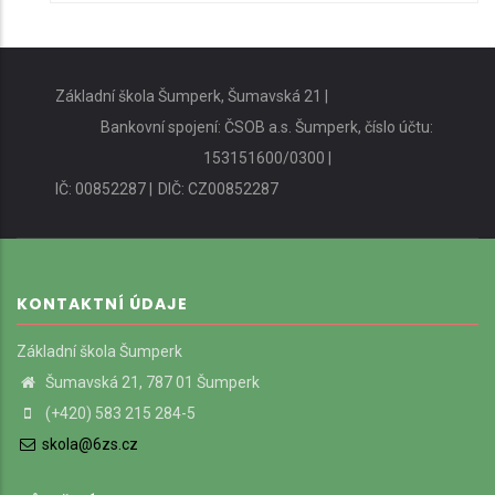
Základní škola Šumperk, Šumavská 21 |
Bankovní spojení: ČSOB a.s. Šumperk, číslo účtu:
153151600/0300 |
IČ: 00852287 |
DIČ: CZ00852287
KONTAKTNÍ ÚDAJE
Základní škola Šumperk
Šumavská 21, 787 01 Šumperk
(+420) 583 215 284-5
skola@6zs.cz