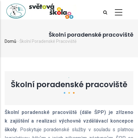
Přejít
k
hlavnímu
obsahu
Školní poradenské pracoviště
Domů
-
Školní Poradenské Pracoviště
Drobečková
navigace
.
Školní poradenské pracoviště
Školní poradenské pracoviště (dále ŠPP) je zřízeno
k zajištění a realizaci výchovně vzdělávací koncepce
školy.
Poskytuje poradenské služby v souladu s platnou