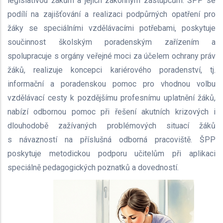
legislativou žákům a jejich zákonným zástupcům. ŠPP se
podílí na zajišťování a realizaci podpůrných opatření pro
žáky se speciálními vzdělávacími potřebami, poskytuje
součinnost školským poradenským zařízením a
spolupracuje s orgány veřejné moci za účelem ochrany práv
žáků, realizuje koncepci kariérového poradenství, tj.
informační a poradenskou pomoc pro vhodnou volbu
vzdělávací cesty k pozdějšímu profesnímu uplatnění žáků,
nabízí odbornou pomoc při řešení akutních krizových i
dlouhodobě zažívaných problémových situací žáků
s návazností na příslušná odborná pracoviště. ŠPP
poskytuje metodickou podporu učitelům při aplikaci
speciálně pedagogických poznatků a dovedností.