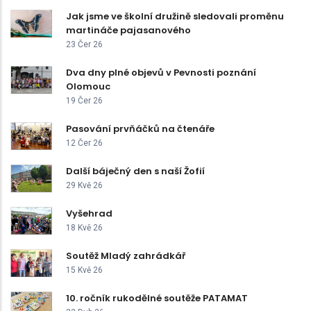
Jak jsme ve školní družině sledovali proměnu
martináče pajasanového
23 Čer 26
Dva dny plné objevů v Pevnosti poznání
Olomouc
19 Čer 26
Pasování prvňáčků na čtenáře
12 Čer 26
Další báječný den s naší Žofií
29 Kvě 26
Vyšehrad
18 Kvě 26
Soutěž Mladý zahrádkář
15 Kvě 26
10. ročník rukodělné soutěže PATAMAT