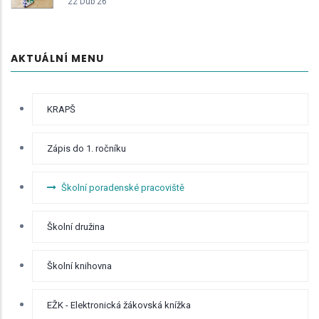
22 Dub 26
AKTUÁLNÍ MENU
RYCHLÉ
KRAPŠ
BOČNÍ
MENU -
ODKAZY
Zápis do 1. ročníku
Školní poradenské pracoviště
Školní družina
Školní knihovna
EŽK - Elektronická žákovská knížka