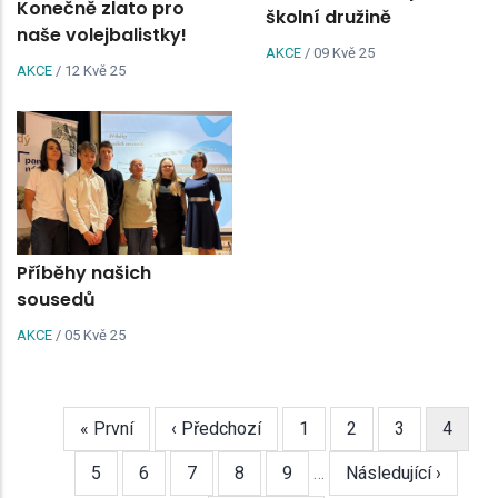
Konečně zlato pro
školní družině
naše volejbalistky!
AKCE
/
09 Kvě 25
AKCE
/
12 Kvě 25
Příběhy našich
sousedů
AKCE
/
05 Kvě 25
First
« První
Předchozí
‹ Předchozí
Page
1
Page
2
Page
3
Aktuáln
4
Pagination
page
stránka
stránk
Page
5
Page
6
Page
7
Page
8
Page
9
…
Následující
Následující ›