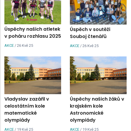
Úspěchy našich atletek
Úspěch v soutěži
v poháru rozhlasu 2025
Souboj čtenářů
AKCE
/
26 Kvě 25
AKCE
/
26 Kvě 25
Vladyslav zazářil v
Úspěchy našich žáků v
celostátním kole
krajském kole
matematické
Astronomické
olympiády
olympiády
AKCE
/
19 Kvě 25
AKCE
/
19 Kvě 25