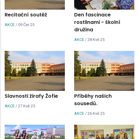
Recitační soutěž
Den fascinace
rostlinami - školní
AKCE
/
09 Čer 25
družina
AKCE
/
28 Kvě 25
Slavnosti žirafy Žofie
Příběhy našich
sousedů.
AKCE
/
27 Kvě 25
AKCE
/
26 Kvě 25