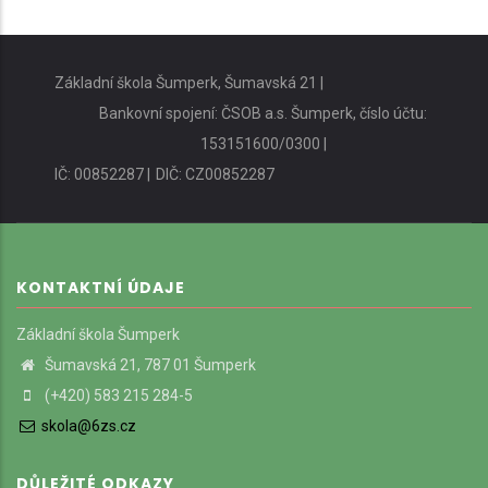
Základní škola Šumperk, Šumavská 21 |
Bankovní spojení: ČSOB a.s. Šumperk, číslo účtu:
153151600/0300 |
IČ: 00852287 |
DIČ: CZ00852287
KONTAKTNÍ ÚDAJE
Základní škola Šumperk
Šumavská 21, 787 01 Šumperk
(+420) 583 215 284-5
skola@6zs.cz
DŮLEŽITÉ ODKAZY