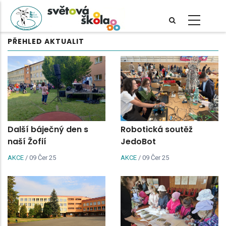
Přejít
k
hlavnímu
PŘEHLED AKTUALIT
obsahu
Další báječný den s
Robotická soutěž
naší Žofií
JedoBot
AKCE
/
09 Čer 25
AKCE
/
09 Čer 25