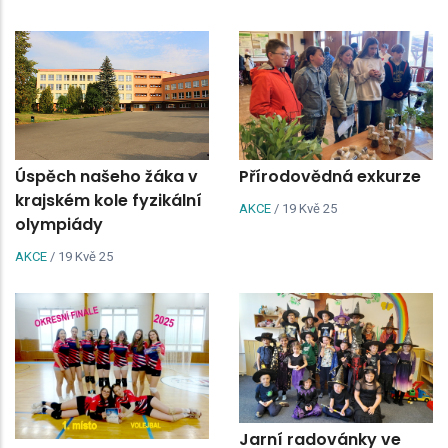
Úspěch našeho žáka v
Přírodovědná exkurze
krajském kole fyzikální
AKCE
/
19 Kvě 25
olympiády
AKCE
/
19 Kvě 25
Jarní radovánky ve