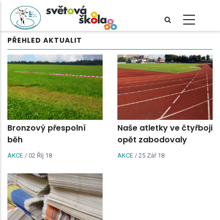
Přejít
k
hlavnímu
PŘEHLED AKTUALIT
obsahu
Bronzový přespolní
Naše atletky ve čtyřboji
běh
opět zabodovaly
AKCE
/
02 Říj 18
AKCE
/
25 Zář 18