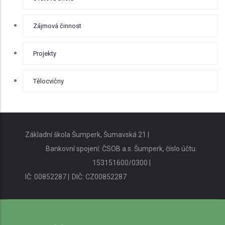
Zájmová činnost
Projekty
Tělocvičny
Základní škola Šumperk, Šumavská 21 |
Bankovní spojení: ČSOB a.s. Šumperk, číslo účtu:
153151600/0300 |
IČ: 00852287 |
DIČ: CZ00852287