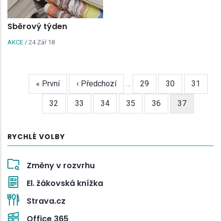
Sběrový týden
AKCE
/
24 Zář 18
First
« První
Předchozí
‹ Předchozí
…
Page
29
Page
30
Page
31
Pagination
page
stránka
Page
32
Page
33
Page
34
Page
35
Page
36
Aktuální
37
stránka
RYCHLÉ VOLBY
Změny v rozvrhu
El. žákovská knížka
Strava.cz
Office 365