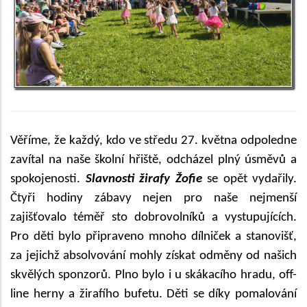
Věříme, že každý, kdo ve středu 27. května odpoledne
zavítal na naše školní hřiště, odcházel plný úsměvů a
spokojenosti.
Slavnosti žirafy Žofie
se opět vydařily.
Čtyři hodiny zábavy nejen pro naše nejmenší
zajišťovalo téměř sto dobrovolníků a vystupujících.
Pro děti bylo připraveno mnoho dílniček a stanovišť,
za jejichž absolvování mohly získat odměny od našich
skvělých sponzorů. Plno bylo i u skákacího hradu, off-
line herny a žirafího bufetu. Děti se díky pomalování