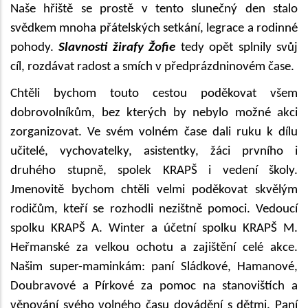
Naše hřiště se prostě v tento slunečný den stalo
svědkem mnoha přátelských setkání, legrace a rodinné
pohody.
Slavnosti žirafy Žofie
tedy opět splnily svůj
cíl, rozdávat radost a smích v předprázdninovém čase.
Chtěli bychom touto cestou poděkovat všem
dobrovolníkům, bez kterých by nebylo možné akci
zorganizovat. Ve svém volném čase dali ruku k dílu
učitelé, vychovatelky, asistentky, žáci prvního i
druhého stupně, spolek KRAPŠ i vedení školy.
Jmenovitě bychom chtěli velmi poděkovat skvělým
rodičům, kteří se rozhodli nezištně pomoci. Vedoucí
spolku KRAPŠ A. Winter a účetní spolku KRAPŠ M.
Heřmanské za velkou ochotu a zajištění celé akce.
Našim super-maminkám: paní Sládkové, Hamanové,
Doubravové a Pírkové za pomoc na stanovištích a
věnování svého volného času dovádění s dětmi. Paní