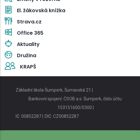
El. žákovská knížka
Strava.cz
Office 365
Aktuality
Družina
KRAPŠ
Základní škola Šumperk, Šumavská 21 |
Bankovní spojení: ČSOB a.s. Šumperk, číslo účtu:
153151600/0300 |
IČ: 00852287 |
DIČ: CZ00852287