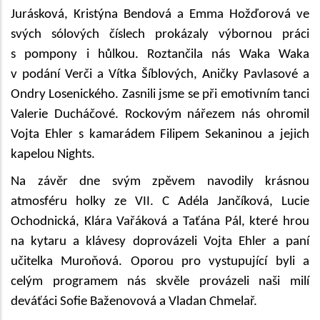
Jurásková, Kristýna Bendová a Emma Hožďorová ve
svých sólových číslech prokázaly výbornou práci
s pompony i hůlkou. Roztančila nás Waka Waka
v podání Verči a Vítka Šíblových, Aničky Pavlasové a
Ondry Losenického. Zasnili jsme se při emotivním tanci
Valerie Ducháčové. Rockovým nářezem nás ohromil
Vojta Ehler s kamarádem Filipem Sekaninou a jejich
kapelou Nights.
Na závěr dne svým zpěvem navodily krásnou
atmosféru holky ze VII. C Adéla Jančíková, Lucie
Ochodnická, Klára Vařáková a Taťána Pál, které hrou
na kytaru a klávesy doprovázeli Vojta Ehler a paní
učitelka Muroňová. Oporou pro vystupující byli a
celým programem nás skvěle provázeli naši milí
deváťáci Sofie Baženovová a Vladan Chmelař.