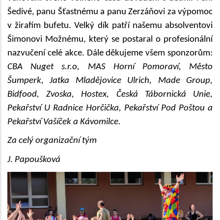
Šedivé, panu Šťastnému a panu Zerzáňovi za výpomoc
v žirafím bufetu. Velký dík patří našemu absolventovi
Šimonovi Možnému, který se postaral o profesionální
nazvučení celé akce. Dále děkujeme všem sponzorům:
CBA Nuget s.r.o, MAS Horní Pomoraví, Město
Šumperk, Jatka Mladějovice Ulrich, Made Group,
Bidfood, Zvoska, Hostex, Česká Tábornická Unie,
Pekařství U Radnice Horčička, Pekařství Pod Poštou a
Pekařství Vašíček a Kávomilce.
Za celý organizační tým
J. Papoušková