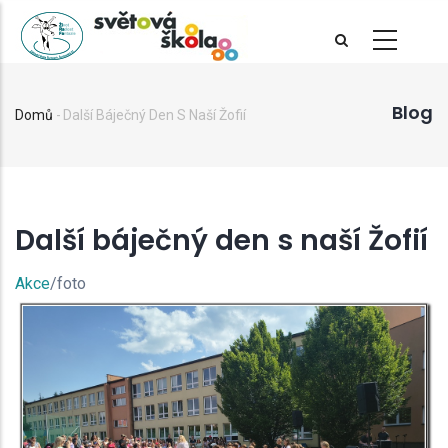
Přejít
k
hlavnímu
obsahu
Blog
Domů
-
Další Báječný Den S Naší Žofií
Drobečková
navigace
Další báječný den s naší Žofií
Akce
/foto