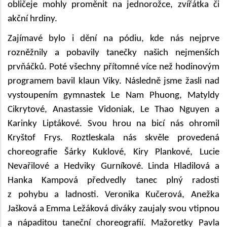
obličeje mohly proměnit na jednorožce, zvířátka či
akční hrdiny.
Zajímavé bylo i dění na pódiu, kde nás nejprve
rozněžnily a pobavily tanečky našich nejmenších
prvňáčků. Poté všechny přítomné více než hodinovým
programem bavil klaun Viky. Následně jsme žasli nad
vystoupením gymnastek Le Nam Phuong, Matyldy
Cikrytové, Anastassie Vidoniak, Le Thao Nguyen a
Karinky Liptákové. Svou hrou na bicí nás ohromil
Kryštof Frys. Roztleskala nás skvěle provedená
choreografie Šárky Kuklové, Kiry Plankové, Lucie
Nevařilové a Hedviky Gurníkové.
Linda Hladilová a
Hanka Kampová předvedly tanec plný radosti
z pohybu a ladnosti.
Veronika Kučerová, Anežka
Jašková a Emma Ležáková diváky zaujaly svou vtipnou
a nápaditou taneční choreografií. Mažoretky Pavla