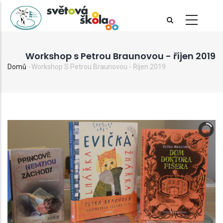
Přejít
k
hlavnímu
obsahu
Workshop s Petrou Braunovou - říjen 2019
Domů
-
Workshop S Petrou Braunovou - Říjen 2019
Drobečková
navigace