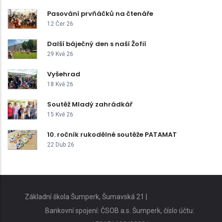
Pasování prvňáčků na čtenáře
12 Čer 26
Další báječný den s naší Žofií
29 Kvě 26
Vyšehrad
18 Kvě 26
Soutěž Mladý zahrádkář
15 Kvě 26
10. ročník rukodělné soutěže PATAMAT
22 Dub 26
Základní škola Šumperk, Šumavská 21 |
Bankovní spojení: ČSOB a.s. Šumperk, číslo účtu: