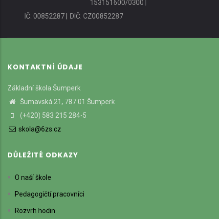
153151600/0300 |
IČ: 00852287 |
DIČ: CZ00852287
KONTAKTNÍ ÚDAJE
Základní škola Šumperk
Šumavská 21, 787 01 Šumperk
(+420) 583 215 284-5
skola@6zs.cz
DŮLEŽITÉ ODKAZY
O naší škole
Pedagogičtí pracovníci
Rozvrh hodin