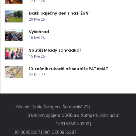
12 Čer 26
Další báječný den s naší Žofií
29 Kvě 26
Vyšehrad
18 Kvě 26
Soutěž Mladý zahrádkář
15 Kvě 26
10. ročník rukodělné soutěže PATAMAT
22 Dub 26
Základní škola Šumperk, Šumavská 21 |
Bankovní spojení: ČSOB a.s. Šumperk, číslo účtu:
153151600/0300 |
IČ: 00852287 |
DIČ: CZ00852287