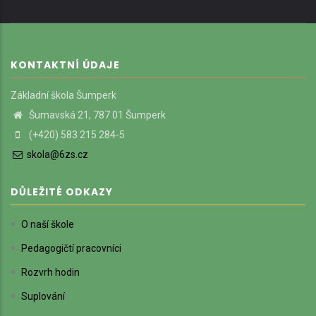
KONTAKTNÍ ÚDAJE
Základní škola Šumperk
Šumavská 21, 787 01 Šumperk
(+420) 583 215 284-5
skola@6zs.cz
DŮLEŽITÉ ODKAZY
O naší škole
Pedagogičtí pracovníci
Rozvrh hodin
Suplování