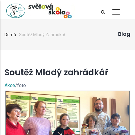
Přejít
k
hlavnímu
obsahu
Blog
Domů
-
Soutěž Mladý Zahrádkář
Drobečková
navigace
Soutěž Mladý zahrádkář
Akce
/foto