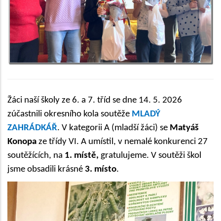
Žáci naší školy ze 6. a 7. tříd se dne 14. 5. 2026
zúčastnili okresního kola soutěže
MLADÝ
ZAHRÁDKÁŘ
. V kategorii A (mladší žáci) se
Matyáš
Konopa
ze třídy VI. A umístil, v nemalé konkurenci 27
soutěžících, na
1. místě,
gratulujeme. V soutěži škol
jsme obsadili krásné
3. místo
.