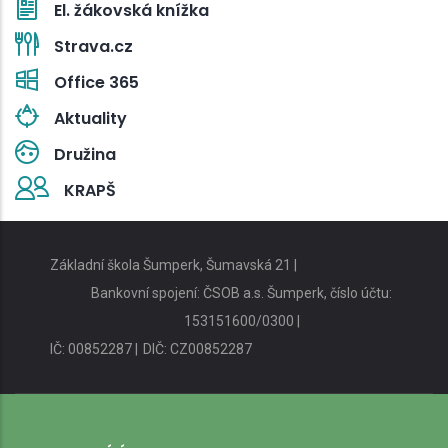
El. žákovská knížka
Strava.cz
Office 365
Aktuality
Družina
KRAPŠ
Základní škola Šumperk, Šumavská 21 |
Bankovní spojení: ČSOB a.s. Šumperk, číslo účtu:
153151600/0300 |
IČ: 00852287 |
DIČ: CZ00852287