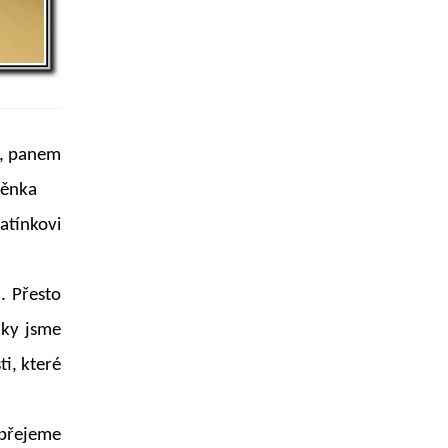
u, panem
něnka
atínkovi
. Přesto
nky jsme
i, které
m přejeme