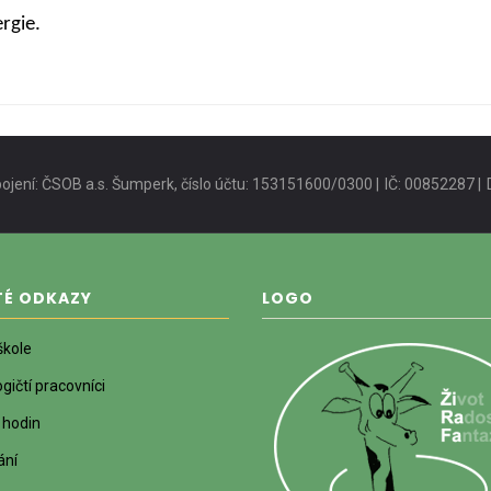
rgie.
ojení: ČSOB a.s. Šumperk, číslo účtu: 153151600/0300 |
IČ: 00852287 |
TÉ ODKAZY
LOGO
škole
ičtí pracovníci
 hodin
ání