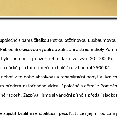
. A společně s paní učitelkou Petrou Štětinovou Buxbaumovo
Petrou Brokešovou vydali do Základní a střední školy Pom
y bylo předání sponzorského daru ve výši 20 000 Kč t
h dárků pro tuto statečnou holčičku v hodnotě 500 Kč.
neboť v té době absolvovala rehabilitační pobyt v lázních
vím předem natočeného videa. Společně s dětmi z Pomně
radosti. Zazpívali jsme si vánoční písně a předali sladkost
ajistit kvalitní rehabilitační péči. Natálce i jejím rodičů