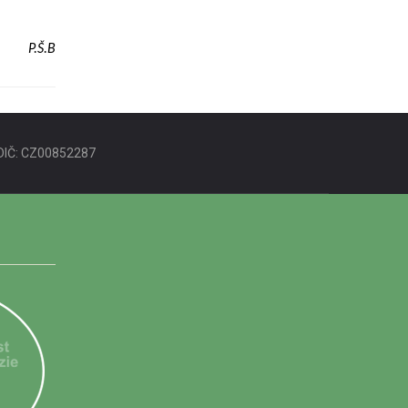
P.Š.B
DIČ: CZ00852287