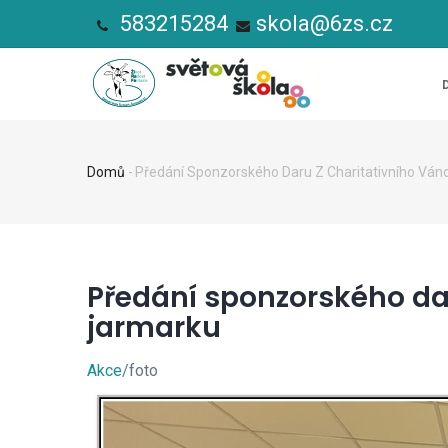
Přejít
583215284
skola@6zs.cz
k
HL
hlavnímu
NA
obsahu
Domů
-
Předání Sponzorského Daru Z Charitativního Ván
Drobečková
navigace
Předání sponzorského da
jarmarku
Akce
/foto