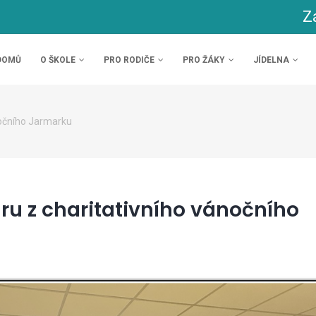
Z
AVNÍ
VIGACE
DOMŮ
O ŠKOLE
PRO RODIČE
PRO ŽÁKY
JÍDELNA
očního Jarmarku
ru z charitativního vánočního