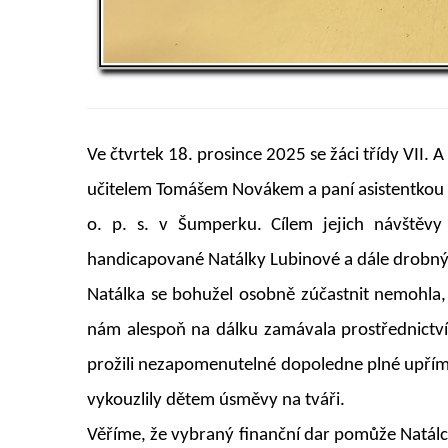
Ve čtvrtek 18. prosince 2025 se žáci třídy VII
učitelem Tomášem Novákem a paní asistentkou 
o. p. s. v Šumperku. Cílem jejich návštěv
handicapované Natálky Lubinové a dále drobnýc
Natálka se bohužel osobně zúčastnit nemohla, 
nám alespoň na dálku zamávala prostřednict
prožili nezapomenutelné dopoledne plné upřímné 
vykouzlily dětem úsměvy na tváři.
Věříme, že vybraný finanční dar pomůže Natálce z