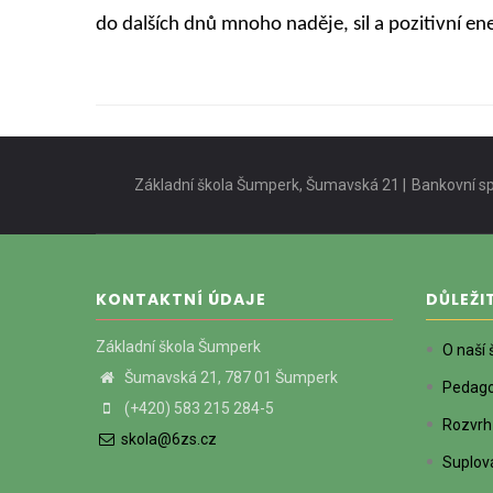
do dalších dnů mnoho naděje, sil a pozitivní ene
Základní škola Šumperk, Šumavská 21 |
Bankovní sp
KONTAKTNÍ ÚDAJE
DŮLEŽI
Základní škola Šumperk
O naší 
Šumavská 21, 787 01 Šumperk
Pedagog
(+420) 583 215 284-5
Rozvrh
skola@6zs.cz
Suplov