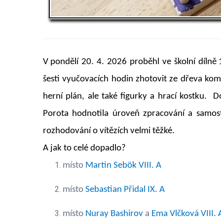
V pondělí 20. 4. 2026 proběhl ve školní dílně 
šesti vyučovacích hodin zhotovit ze dřeva kom
herní plán, ale také figurky a hrací kostku. D
Porota hodnotila úroveň zpracování a samost
rozhodování o vítězích velmi těžké.
A jak to celé dopadlo?
místo
Martin Sebök VIII. A
místo
Sebastian Přidal IX. A
místo
Nuray Bashirov
a
Ema Vlčková VIII. 