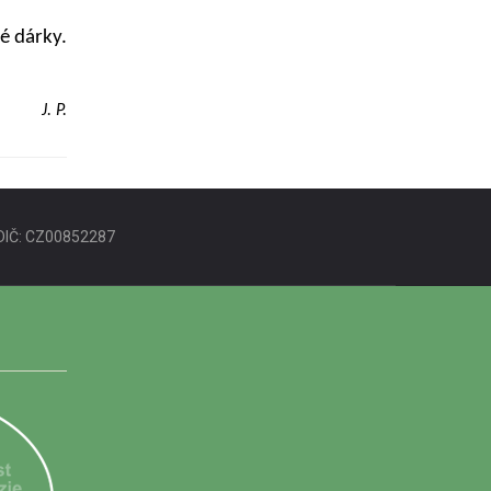
é dárky.
J. P.
DIČ: CZ00852287