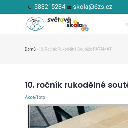
Přejít
583215284
skola@6zs.cz
k
HL
hlavnímu
NA
obsahu
Domů
-
10. Ročník Rukodělné Soutěže PATAMAT
Drobečková
navigace
10. ročník rukodělné so
Akce
/foto