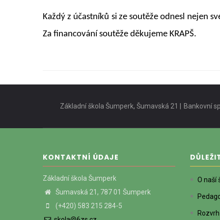
Každý z účastníků si ze soutěže odnesl nejen s
Za financování soutěže děkujeme KRAPŠ.
Základní škola Šumperk, Šumavská 21 |
Bankovní sp
KONTAKTNÍ ÚDAJE
DŮLEŽI
Základní škola Šumperk
O naší 
Šumavská 21, 787 01 Šumperk
Pedagog
(+420) 583 215 284-5
Rozvrh
skola@6zs.cz