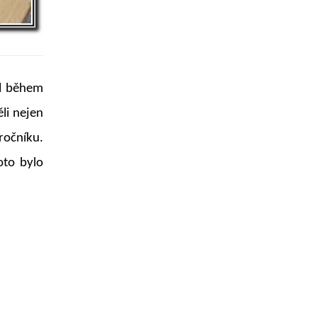
ol během
ěli nejen
ročníku.
oto bylo