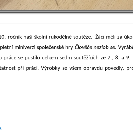
10. ročník naší školní rukodělné soutěže. Žáci měli za úk
pletní miniverzi společenské hry
Člověče nezlob se
. Vyráb
o práce se pustilo celkem sedm soutěžících ze 7., 8. a 9. 
atnost při práci. Výrobky se všem opravdu povedly, pr
A