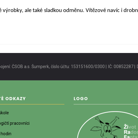
vé výrobky, ale také sladkou odměnu. Vítězové navíc i drobn
ojení: ČSOB a.s. Šumperk, číslo účtu: 153151600/0300 |
IČ: 00852287 |
TÉ ODKAZY
LOGO
škole
ičtí pracovníci
 hodin